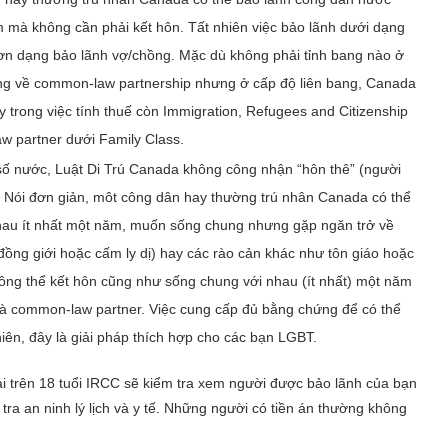
m mà không cần phải kết hôn. Tất nhiên việc bảo lãnh dưới dạng
ơn dạng bảo lãnh vợ/chồng. Mặc dù không phải tỉnh bang nào ở
ng về common-law partnership nhưng ở cấp độ liên bang, Canada
rong việc tính thuế còn Immigration, Refugees and Citizenship
 partner dưới Family Class.
số nước, Luật Di Trú Canada không công nhận “hôn thê” (người
”. Nói đơn giản, môt công dân hay thường trú nhân Canada có thể
nhau ít nhất một năm, muốn sống chung nhưng gặp ngăn trở về
ồng giới hoặc cấm ly dị) hay các rào cản khác như tôn giáo hoặc
hông thể kết hôn cũng như sống chung với nhau (ít nhất) một năm
là common-law partner. Việc cung cấp đủ bằng chứng để có thể
ên, đây là giải pháp thích hợp cho các bạn LGBT.
i trên 18 tuổi IRCC sẽ kiểm tra xem người được bảo lãnh của bạn
ra an ninh lý lịch và y tế. Những người có tiền án thường không