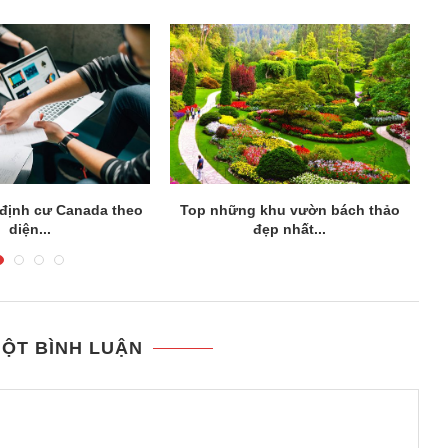
định cư Canada theo
Top những khu vườn bách thảo
diện...
đẹp nhất...
MỘT BÌNH LUẬN