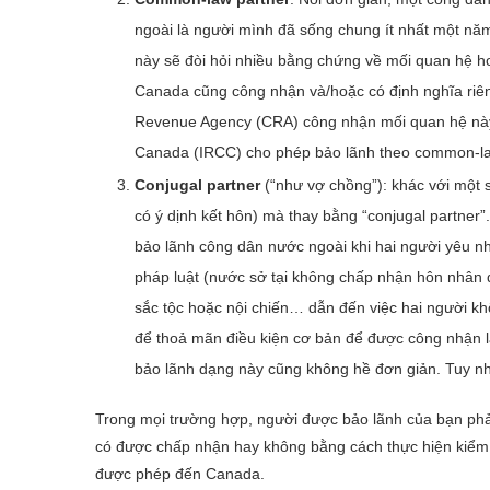
ngoài là người mình đã sống chung ít nhất một nă
này sẽ đòi hỏi nhiều bằng chứng về mối quan hệ h
Canada cũng công nhận và/hoặc có định nghĩa riê
Revenue Agency (CRA) công nhận mối quan hệ này t
Canada (IRCC) cho phép bảo lãnh theo common-law
Conjugal partner
(“như vợ chồng”): khác với một 
có ý dịnh kết hôn) mà thay bằng “conjugal partner
bảo lãnh công dân nước ngoài khi hai người yêu 
pháp luật (nước sở tại không chấp nhận hôn nhân đ
sắc tộc hoặc nội chiến… dẫn đến việc hai người k
để thoả mãn điều kiện cơ bản để được công nhận 
bảo lãnh dạng này cũng không hề đơn giản. Tuy nhi
Trong mọi trường hợp, người được bảo lãnh của bạn phả
có được chấp nhận hay không bằng cách thực hiện kiểm t
được phép đến Canada.