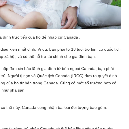
 đình trực tiếp của họ để nhập cư Canada .
iều kiện nhất định. Ví dụ, bạn phải từ 18 tuổi trở lên; có quốc tịch
xã hội; và có thể hỗ trợ tài chính cho gia đình bạn.
n nộp đơn xin bảo lãnh gia đình từ bên ngoài Canada, bạn phải
 trú, Người tị nạn và Quốc tịch Canada (IRCC) đưa ra quyết định
ồng của họ từ bên trong Canada. Cũng có một số trường hợp có
n như phá sản.
h cụ thể này, Canada công nhận ba loại đối tượng bao gồm:
n hay thường trú nhân Canada có thể bảo lãnh công dân nước