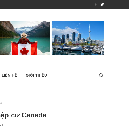
 THEO DIỆN...
TOP NHỮNG KHU VƯỜN B
LIÊN HỆ
GIỚI THIỆU
da
hập cư Canada
a.