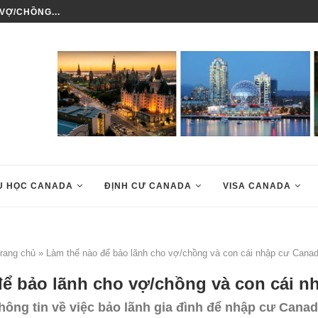
VỢ/CHỒNG...
LÀM SAO ĐỂ ĐỊNH CƯ CANADA
U HỌC CANADA
ĐỊNH CƯ CANADA
VISA CANADA
rang chủ
»
Làm thế nào để bảo lãnh cho vợ/chồng và con cái nhập cư Cana
để bảo lãnh cho vợ/chồng và con cái n
hông tin về việc bảo lãnh gia đình để nhập cư Canad