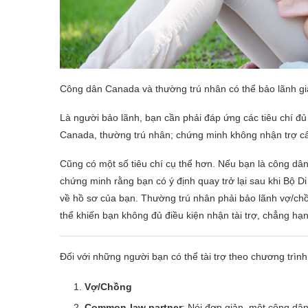
Công dân Canada và thường trú nhân có thể bảo lãnh gia
Là người bảo lãnh, bạn cần phải đáp ứng các tiêu chí đủ đ
Canada, thường trú nhân; chứng minh không nhận trợ cấp 
Cũng có một số tiêu chí cụ thể hơn. Nếu bạn là công dâ
chứng minh rằng bạn có ý định quay trở lại sau khi Bộ Di
về hồ sơ của bạn. Thường trú nhân phải bảo lãnh vợ/ch
thể khiến bạn không đủ điều kiện nhận tài trợ, chẳng hạ
Đối với những người bạn có thể tài trợ theo chương trìn
Vợ/Chồng
Common-law partner
: Nói đơn giản, một công dâ