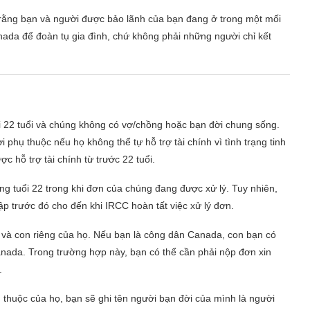
 rằng bạn và người được bảo lãnh của bạn đang ở trong một mối
da để đoàn tụ gia đình, chứ không phải những người chỉ kết
i 22 tuổi và chúng không có vợ/chồng hoặc bạn đời chung sống.
i phụ thuộc nếu họ không thể tự hỗ trợ tài chính vì tình trạng tinh
 hỗ trợ tài chính từ trước 22 tuổi.
g tuổi 22 trong khi đơn của chúng đang được xử lý. Tuy nhiên,
ập trước đó cho đến khi IRCC hoàn tất việc xử lý đơn.
 và con riêng của họ. Nếu bạn là công dân Canada, con bạn có
anada. Trong trường hợp này, bạn có thể cần phải nộp đơn xin
.
thuộc của họ, bạn sẽ ghi tên người bạn đời của mình là người