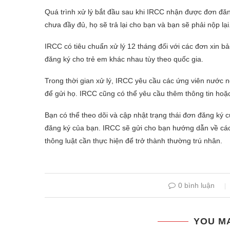
Quá trình xử lý bắt đầu sau khi IRCC nhận được đơn đă
chưa đầy đủ, họ sẽ trả lại cho bạn và bạn sẽ phải nộp lại
IRCC có tiêu chuẩn xử lý 12 tháng đối với các đơn xin b
đăng ký cho trẻ em khác nhau tùy theo quốc gia.
Trong thời gian xử lý, IRCC yêu cầu các ứng viên nước 
để gửi họ. IRCC cũng có thể yêu cầu thêm thông tin hoặc
Bạn có thể theo dõi và cập nhật trạng thái đơn đăng ký 
đăng ký của bạn. IRCC sẽ gửi cho bạn hướng dẫn về các
thông luật cần thực hiện để trở thành thường trú nhân.
0 bình luận
YOU MA