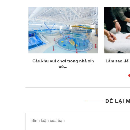
 tiếng ở...
Các khu vui chơi trong nhà xịn
Làm sao để 
xò...
ĐỂ LẠI 