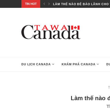
TIN HOT
..
LÀM THẾ NÀO ĐỂ BẢO LÃNH CHO 
DU LỊCH CANADA
KHÁM PHÁ CANADA
D
T
Làm thế nào 
T