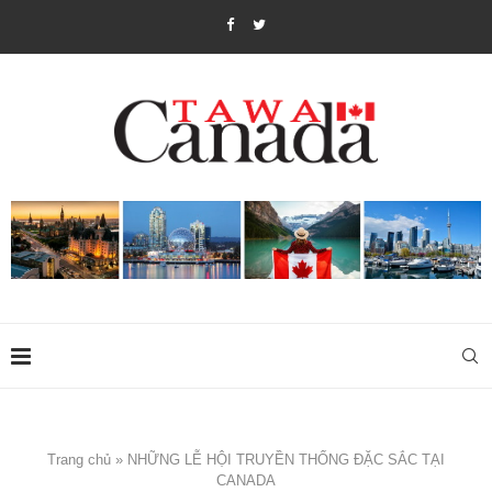
Trang chủ
»
NHỮNG LỄ HỘI TRUYỀN THỐNG ĐẶC SẮC TẠI
CANADA