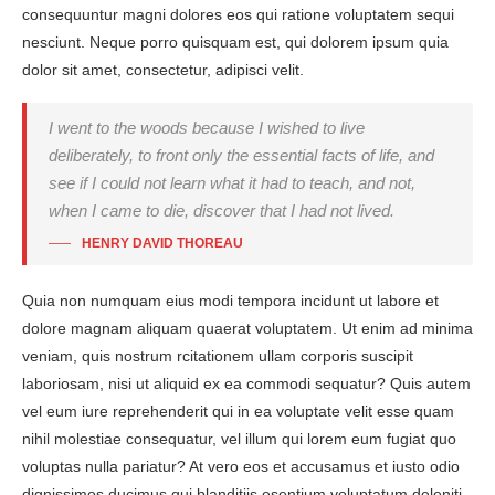
consequuntur magni dolores eos qui ratione voluptatem sequi
nesciunt. Neque porro quisquam est, qui dolorem ipsum quia
dolor sit amet, consectetur, adipisci velit.
I went to the woods because I wished to live
deliberately, to front only the essential facts of life, and
see if I could not learn what it had to teach, and not,
when I came to die, discover that I had not lived.
HENRY DAVID THOREAU
Quia non numquam eius modi tempora incidunt ut labore et
dolore magnam aliquam quaerat voluptatem. Ut enim ad minima
veniam, quis nostrum rcitationem ullam corporis suscipit
laboriosam, nisi ut aliquid ex ea commodi sequatur? Quis autem
vel eum iure reprehenderit qui in ea voluptate velit esse quam
nihil molestiae consequatur, vel illum qui lorem eum fugiat quo
voluptas nulla pariatur? At vero eos et accusamus et iusto odio
dignissimos ducimus qui blanditiis esentium voluptatum deleniti