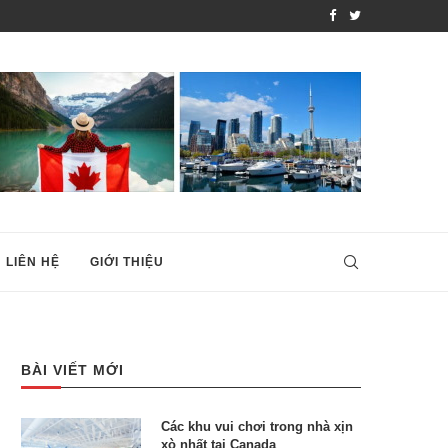
 THEO DIỆN...
TOP NHỮNG KHU VƯỜN B
LIÊN HỆ
GIỚI THIỆU
BÀI VIẾT MỚI
Các khu vui chơi trong nhà xịn
xò nhất tại Canada