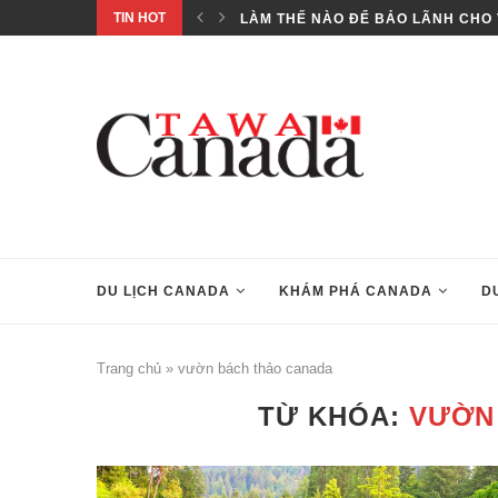
TIN HOT
..
LÀM THẾ NÀO ĐỂ BẢO LÃNH CHO 
DU LỊCH CANADA
KHÁM PHÁ CANADA
D
Trang chủ
»
vườn bách thảo canada
TỪ KHÓA:
VƯỜN