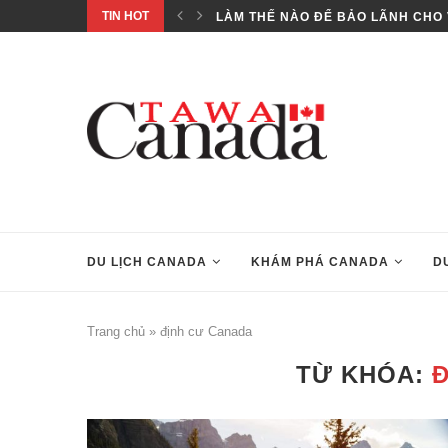
TIN HOT
..
LÀM THẾ NÀO ĐỂ BẢO LÃNH CHO 
DU LỊCH CANADA
KHÁM PHÁ CANADA
D
Trang chủ
»
định cư Canada
TỪ KHÓA: