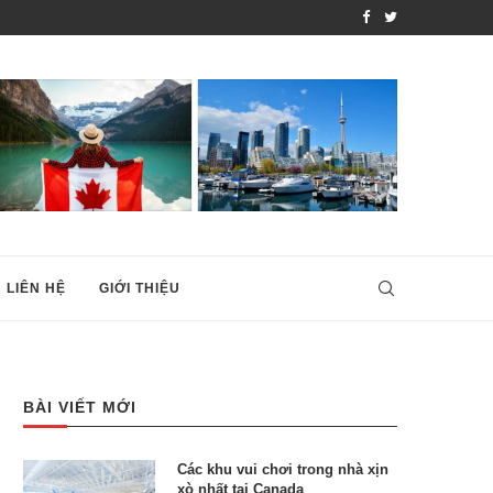
 THEO DIỆN...
TOP NHỮNG KHU VƯỜN B
LIÊN HỆ
GIỚI THIỆU
BÀI VIẾT MỚI
Các khu vui chơi trong nhà xịn
xò nhất tại Canada