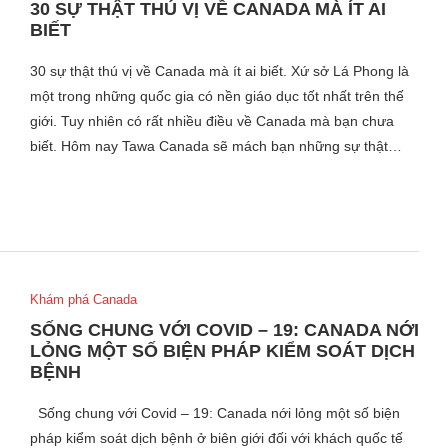
30 SỰ THẬT THÚ VỊ VỀ CANADA MÀ ÍT AI
BIẾT
30 sự thật thú vị về Canada mà ít ai biết. Xứ sở Lá Phong là
một trong những quốc gia có nền giáo dục tốt nhất trên thế
giới. Tuy nhiên có rất nhiều điều về Canada mà bạn chưa
biết. Hôm nay Tawa Canada sẽ mách bạn những sự thật…
Khám phá Canada
SỐNG CHUNG VỚI COVID – 19: CANADA NỚI
LỎNG MỘT SỐ BIỆN PHÁP KIỂM SOÁT DỊCH
BỆNH
Sống chung với Covid – 19: Canada nới lỏng một số biện
pháp kiểm soát dịch bệnh ở biên giới đối với khách quốc tế