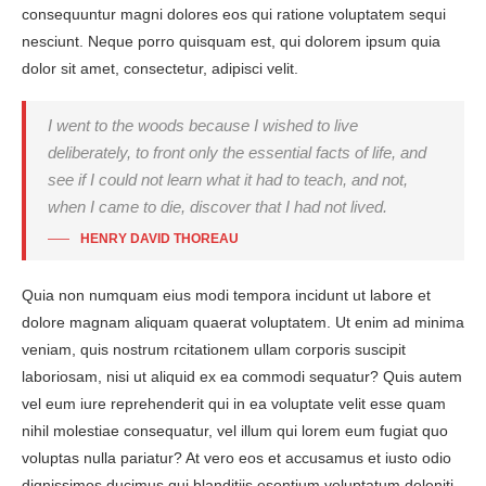
consequuntur magni dolores eos qui ratione voluptatem sequi
nesciunt. Neque porro quisquam est, qui dolorem ipsum quia
dolor sit amet, consectetur, adipisci velit.
I went to the woods because I wished to live
deliberately, to front only the essential facts of life, and
see if I could not learn what it had to teach, and not,
when I came to die, discover that I had not lived.
HENRY DAVID THOREAU
Quia non numquam eius modi tempora incidunt ut labore et
dolore magnam aliquam quaerat voluptatem. Ut enim ad minima
veniam, quis nostrum rcitationem ullam corporis suscipit
laboriosam, nisi ut aliquid ex ea commodi sequatur? Quis autem
vel eum iure reprehenderit qui in ea voluptate velit esse quam
nihil molestiae consequatur, vel illum qui lorem eum fugiat quo
voluptas nulla pariatur? At vero eos et accusamus et iusto odio
dignissimos ducimus qui blanditiis esentium voluptatum deleniti