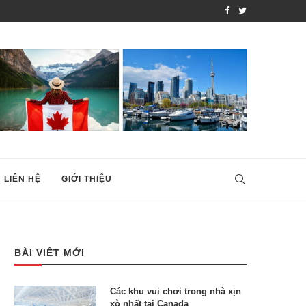
 THEO DIỆN...
TOP NHỮNG KHU VƯỜN B
LIÊN HỆ
GIỚI THIỆU
BÀI VIẾT MỚI
Các khu vui chơi trong nhà xịn
xò nhất tại Canada