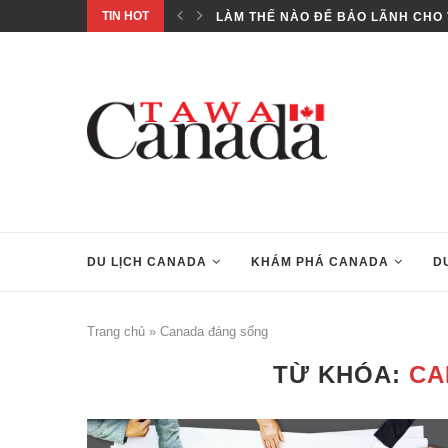
TIN HOT
..
LÀM THẾ NÀO ĐỂ BẢO LÃNH CHO 
DU LỊCH CANADA
KHÁM PHÁ CANADA
D
Trang chủ
»
Canada đáng sống
TỪ KHÓA:
CA