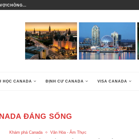
VỢ/CHỒNG...
LÀM SAO ĐỂ ĐỊNH CƯ CANADA
U HỌC CANADA
ĐỊNH CƯ CANADA
VISA CANADA
NADA ĐÁNG SỐNG
Khám phá Canada
Văn Hóa - Ẩm Thực